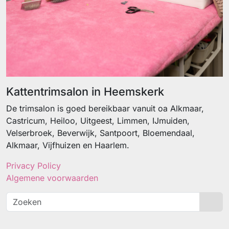
Kattentrimsalon in Heemskerk
De trimsalon is goed bereikbaar vanuit oa Alkmaar,
Castricum, Heiloo, Uitgeest, Limmen, IJmuiden,
Velserbroek, Beverwijk, Santpoort, Bloemendaal,
Alkmaar, Vijfhuizen en Haarlem.
Privacy Policy
Algemene voorwaarden
Sea