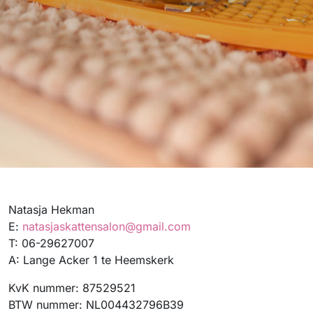
Natasja Hekman
E:
natasjaskattensalon@gmail.com
T: 06-29627007
A: Lange Acker 1 te Heemskerk
KvK nummer: 87529521
BTW nummer: NL004432796B39